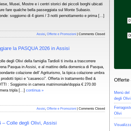
iese, Musei, Mostre e i centri storici dei piccoli borghi ubicati
pure fare qualche bella passeggiata sul Monte Subasio.
ende: soggiorno di 4 giorni / 3 notti pernottamento e prima […]
Assisi
,
Offerte e Promozioni
|
Comments Closed
teggiare la PASQUA 2026 in Assisi
le degli Olivi della famiglia Tardioli ti invita a trascorrere
ena Pasqua in Assisi, e al mattino della domenica di Pasqua,
bondante colazione dell’ Agriturismo, la tipica colazione umbra
prodotti tipici e “casarecci”. Offerta in trattamento Bed &
Offerte
OTTI : Soggiorno in camera matrimoniale/doppia € 270.00
mera tripla […]
continua »
Menù del 
degli Olivi
Ferragosto
Assisi
,
Offerte e Promozioni
|
Comments Closed
Olivi
– Colle degli Olivi, Assisi
Visualizza