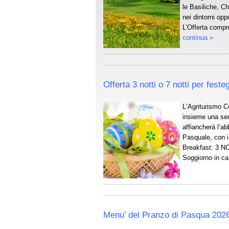
le Basiliche, Ch
nei dintorni op
L’Offerta compr
continua »
Offerta 3 notti o 7 notti per fes
L‘Agriturismo Col
insieme una ser
affiancherà l’ab
Pasquale, con i 
Breakfast: 3 N
Soggiorno in ca
Menu’ del Pranzo di Pasqua 2026 