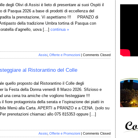
le degli Olivi di Assisi è lieto di presentare ai suoi Ospiti il
 di Pasqua 2026 a base di prodotti di eccellenza del
 gradita la prenotazione, Vi aspettiamo !!! PRANZO di
tipasto della tradizione Umbra tortina di Pasqua con
 coratella d’agnello, uova […]
continua »
Assisi
,
Offerte e Promozioni
|
Comments Closed
steggiare al Ristorantino del Colle
 quello proposto dal Ristorantino il Colle degli
 per la Festa della Donna venerdì 8 Marzo 2026. Sfizioso e
 ad una cena tra amiche che vogliono festeggiare !!!
l fiore protagonista della serata e l’ispirazione dei piatti in
ibile Menù alla Carta. APERTI a PRANZO e a CENA. (solo su
Per prenotazioni chiamaci allo 075 815353 oppure […]
Assisi
,
Offerte e Promozioni
|
Comments Closed