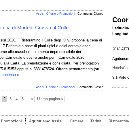
Assisi
,
Offerte e Promozioni
|
Comments Closed
Coor
 cena di Martedì Grasso al Colle
Latitudin
Longitud
isi 2026, il Ristorantino il Colle degli Olivi propone la cena di
7 Febbraio a base di piatti tipici e dolci carnevaleschi,
2018
ATT
sieme alle maschere, elemento imprescindibile dei
del Carnevale e così è anche per il Carnevale 2026.
Agriturism
ù alla Carta. La prenotazione è consigliata. Per prenotazioni
HotelsCo
75 815353 oppure al 3331478524. Offerta pernottamento (su
]
continua »
9.1
Voto o
Assisi
,
Offerte e Promozioni
|
Comments Closed
2
3
4
5
...
»
Ultima pagina »
e Promozioni
Agriturismo Assisi
Camere
Tariffe
Ristorantin