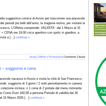
ella suggestiva cornice di Assisi per trascorrere una piacevole
ei periodi più belli dell’anno, la stagione estiva, per visitare la
ancesco. L’Offerta comprende: VALIDITA’: dal 1 Marzo al 31
+ CENA ore 19:00 circa aperitivo con spritz in giardino, a
rvita a […]
continua »
Assisi
,
Offerte e Promozioni
|
Comments Closed
i – soggiorno e cena
iacevole vacanza in Assisi e visita la città di San Francesco.
ende: soggiorno di 3 giorni / 2 notti pernottamento in camera
 colazione inclusa. n.1 cena di 2 portate dal menu ristorante
ino Costo Euro 160,00 a persona Periodo di validità dal 26
al 15 Marzo 2026 […]
continua »