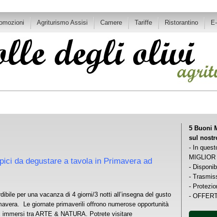
romozioni
Agriturismo Assisi
Camere
Tariffe
Ristorantino
E
5 Buoni M
sul nost
- In quest
MIGLIOR
ipici da degustare a tavola in Primavera ad
- Disponib
- Trasmiss
- Protezio
dibile per una vacanza di 4 giorni/3 notti all’insegna del gusto
- OFFERT
imavera. Le giornate primaverili offrono numerose opportunità
x immersi tra ARTE & NATURA. Potrete visitare