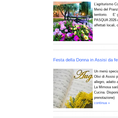
L’agriturismo Col
Menù del Pranzo
territorio. E’
PASQUA 2026 An
affettati locali,
Festa della Donna in Assisi da fe
Un menù speciale
Olivi di Assisi
allegro, adatto
La Mimosa sarà i
Cucina. Dispon
prenotazione) 
continua »