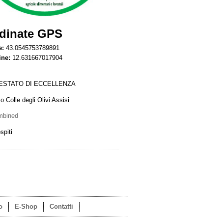
dinate GPS
e:
43.0545753789891
ine:
12.631667017904
ESTATO DI ECCELLENZA
o Colle degli Olivi Assisi
mbined
spiti
o
E-Shop
Contatti