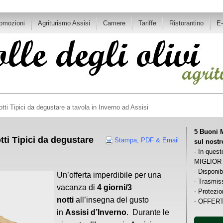
romozioni
Agriturismo Assisi
Camere
Tariffe
Ristorantino
E
tti Tipici da degustare a tavola in Inverno ad Assisi
5 Buoni M
tti Tipici da degustare
Stampa, PDF & Email
sul nost
- In quest
MIGLIOR
- Disponib
Un’offerta imperdibile per una
- Trasmiss
vacanza di
4 giorni/3
- Protezio
notti
all’insegna del gusto
- OFFERT
in
Assisi d’Inverno
. Durante le