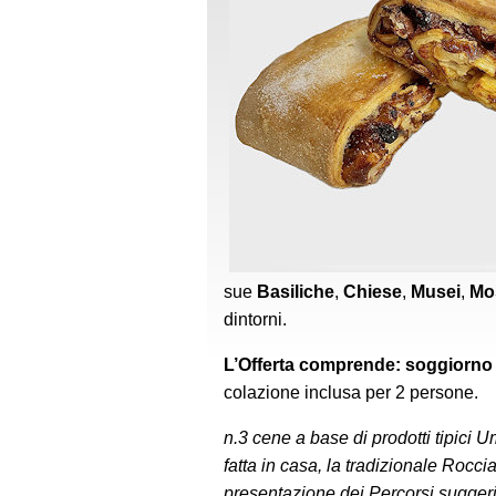
sue
Basiliche
,
Chiese
,
Musei
,
Mo
dintorni.
L’Offerta comprende:
soggiorno d
colazione inclusa per 2 persone.
n.3 cene a base di prodotti tipici U
fatta in casa, la tradizionale Roccia
presentazione d
ei Percorsi suggeri