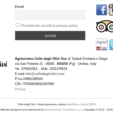
Email
Procedendo accetti la privacy policy
Agriturismo Colle degli Olivi Snc
di Tardioli Emiliano e Diego
via San Potente 21 - 06081
ASSISI
(Pg) - Umbria, Italy
Tel. 075815353 - Mob. 3331478524
E-mail
info@colledegliolivi.com
P.Iva 03881280543
CIN: IT054001B501007892
Privacy
Colle degli Olivi - Assisi Agriturismo utilizza
WordPress
.
Articoli (RSS)
Website designed and maintained by
SCG Business Consulting s.a.s.
| Copyright © 2012 - 2026