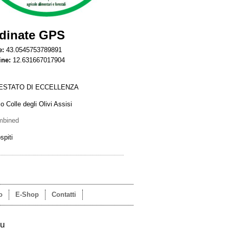
dinate GPS
e:
43.0545753789891
ine:
12.631667017904
ESTATO DI ECCELLENZA
o Colle degli Olivi Assisi
mbined
spiti
o
E-Shop
Contatti
su