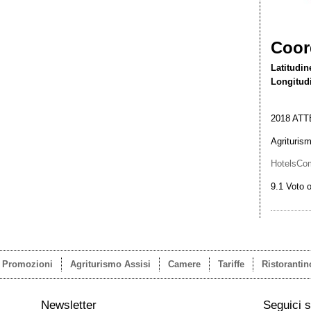
Coor
Latitudin
Longitud
2018
ATT
Agriturism
HotelsCo
9.1
Voto o
e Promozioni
Agriturismo Assisi
Camere
Tariffe
Ristorantin
Newsletter
Seguici 