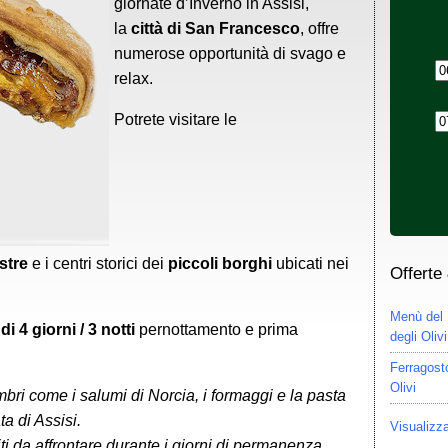
giornate d’Inverno in Assisi,
la
città di San Francesco
, offre
numerose opportunità di svago e
relax.
Potrete visitare le
stre
e i centri storici dei
piccoli borghi
ubicati nei
Offerte
Menù del 
i 4 giorni / 3 notti
pernottamento e prima
degli Olivi
Ferragosto
Olivi
mbri come i salumi di Norcia, i formaggi e la pasta
ta di Assisi.
Visualizza
ti da affrontare durante i giorni di permanenza.