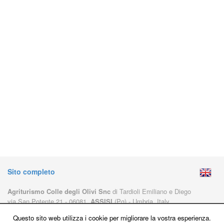
Sito completo
Agriturismo Colle degli Olivi Snc
di Tardioli Emiliano e Diego
via San Potente 21 - 06081
ASSISI
(Pg) - Umbria, Italy
Tel. 075815353 - Mob. 3331478524
Questo sito web utilizza i cookie per migliorare la vostra esperienza.
E-mail
info@colledegliolivi.com