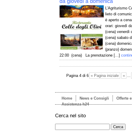
da giovedì a domenica
L’Agriturismo Co
lieto di comunic
è aperto a cena
orari: giovedì d
(cena) venerdì 
(cena) sabato d
(cena) domenica
(pranzo) domeni
22:00 (cena) La prenotazione […]
contin
Pagina 4 di 6
« Pagina iniziale
«
...
Home
News e Consigli
Offerte 
Assistenza h24
Cerca nel sito