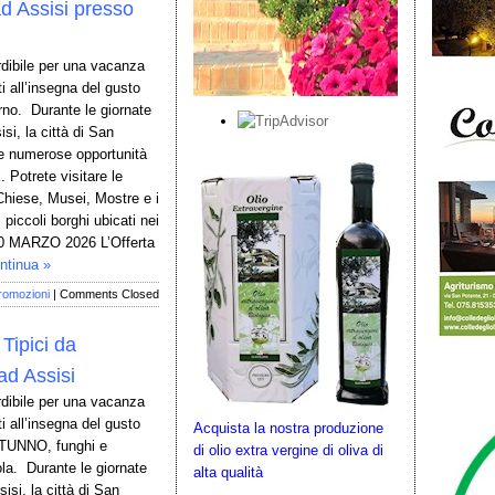
ad Assisi presso
rdibile per una vacanza
ti all’insegna del gusto
erno. Durante le giornate
isi, la città di San
e numerose opportunità
. Potrete visitare le
Chiese, Musei, Mostre e i
i piccoli borghi ubicati nei
0 MARZO 2026 L’Offerta
ntinua »
romozioni
|
Comments Closed
Tipici da
ad Assisi
rdibile per una vacanza
ti all’insegna del gusto
Acquista la nostra produzione
UTUNNO, funghi e
di olio extra vergine di oliva di
la. Durante le giornate
alta qualità
isi, la città di San