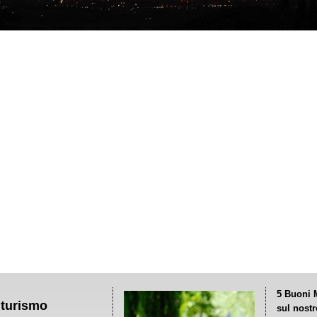
5 Buoni M
riturismo
sul nost