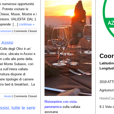
e numerose opportunità
. Potrete visitare le
Chiese, Musei, Mostre e i
 dintorni. VALIDITA’ DAL 1
prende: […]
continua »
romozioni
|
Comments Closed
 Assisi
 Colle degli Olivi è un’
stica, ubicata in Assisi e
Coor
n colle alle porte della
Latitudin
i del Monte Subasio, con
Longitud
 sull’intera vallata
ruttura dispone di
arie tipologie di camere
2018
ATT
izio bed & breakfast.. La
Agriturism
Assisi
|
Comments Closed
HotelsCo
Ristorantino con vista
9.1
Voto o
panoramica
sulla vallata
ssisi, tutte le sere
assisana