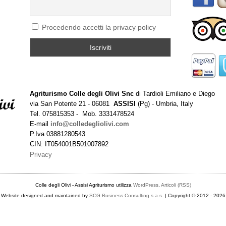
Procedendo accetti la privacy policy
Agriturismo Colle degli Olivi Snc
di Tardioli Emiliano e Diego
via San Potente 21 - 06081
ASSISI
(Pg) - Umbria, Italy
Tel. 075815353 - Mob. 3331478524
E-mail
info@colledegliolivi.com
P.Iva 03881280543
CIN: IT054001B501007892
Privacy
Colle degli Olivi - Assisi Agriturismo utilizza
WordPress
.
Articoli (RSS)
Website designed and maintained by
SCG Business Consulting s.a.s.
| Copyright © 2012 - 2026