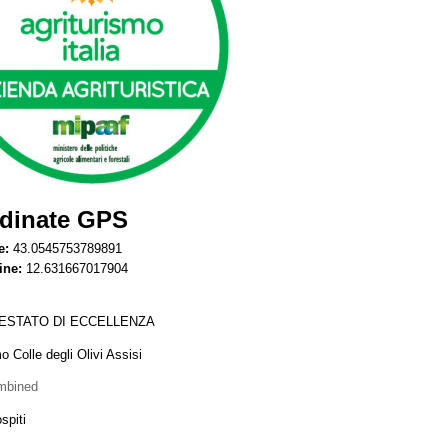
dinate GPS
e:
43.0545753789891
ine:
12.631667017904
ESTATO DI ECCELLENZA
o Colle degli Olivi Assisi
mbined
spiti