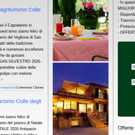
- In quest
MIGLIOR
agriturismo Colle
- Disponib
- Trasmiss
oi il Capodanno in
- Protezio
uest’anno siamo felici di
- OFFERT
menù del Veglione di San
atti della tradizione
tà e numerose eccellenze
he da gustare.
SAN SILVESTRO 2026-
otrebbe subire delle
i polipo con melone
 »
romozioni
|
Comments Closed
urismo Colle degli
nni siamo felici di
menù del pranzo di Natale.
Offerte
ALE 2026 Antipasto
dizione Umbra (caldo e