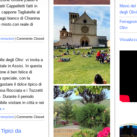
tti Cappelletti fatti in
Menù del 
 cappone Tagliatelle al
degli Oliv
ragù bianco di Chianina
Ferragost
 misto con reale di
Olivi
romozioni
|
Comments Closed
Visualizza
lle degli Olivi vi invita a
atale in Assisi. In questa
one è ben felice di
ta speciale, con la
gustare il dolce tipico di
osa Rocciata e i Tozzetti
. Durante il periodo
bile visitare in città e nei
a »
romozioni
|
Comments Closed
Tipici da