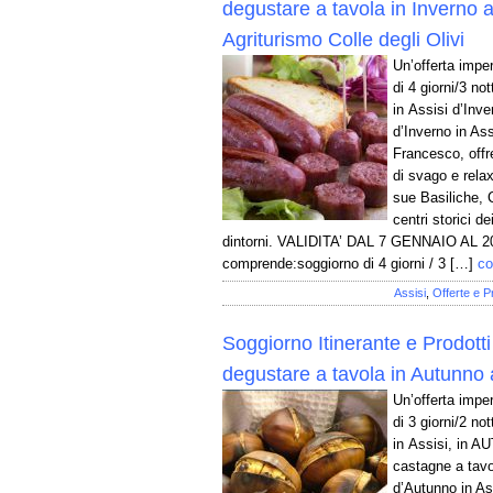
degustare a tavola in Inverno 
Agriturismo Colle degli Olivi
Un’offerta impe
di 4 giorni/3 not
in Assisi d’Inv
d’Inverno in Ass
Francesco, offr
di svago e relax
sue Basiliche, 
centri storici de
dintorni. VALIDITA’ DAL 7 GENNAIO AL 2
comprende:soggiorno di 4 giorni / 3 […]
co
Assisi
,
Offerte e P
Soggiorno Itinerante e Prodotti 
degustare a tavola in Autunno 
Un’offerta impe
di 3 giorni/2 not
in Assisi, in A
castagne a tavo
d’Autunno in Ass