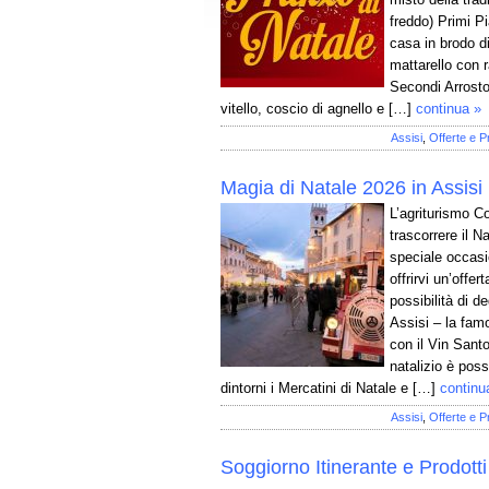
freddo) Primi Pia
casa in brodo di
mattarello con 
Secondi Arrosto
vitello, coscio di agnello e […]
continua »
Assisi
,
Offerte e P
Magia di Natale 2026 in Assisi
L’agriturismo Co
trascorrere il N
speciale occasi
offrirvi un’offer
possibilità di de
Assisi – la fam
con il Vin Santo
natalizio è possi
dintorni i Mercatini di Natale e […]
continu
Assisi
,
Offerte e P
Soggiorno Itinerante e Prodotti 