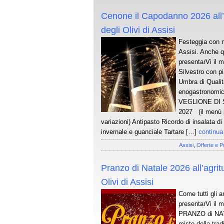
Cenone il Capodanno 2026 all’
degli Olivi di Assisi
Festeggia con n
Assisi. Anche q
presentarVi il 
Silvestro con pi
Umbra di Quali
enogastronomic
VEGLIONE DI 
2027 (il menù p
variazioni) Antipasto Ricordo di insalata d
invernale e guanciale Tartare […]
continua
Assisi
,
Offerte e P
Pranzo di Natale 2026 all’agrit
Olivi di Assisi
Come tutti gli a
presentarVi il 
PRANZO di NAT
misto della tra